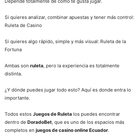
Depende totalmente de cómo te gusta jugar.
Si quieres analizar, combinar apuestas y tener más control:
Ruleta de Casino
Si quieres algo rápido, simple y más visual: Ruleta de la
Fortuna
Ambas son
ruleta
, pero la experiencia es totalmente
distinta.
¿Y dónde puedes jugar todo esto? Aquí es donde entra lo
importante.
Todos estos
Juegos de Ruleta
los puedes encontrar
dentro de
DoradoBet
, que es uno de los espacios más
completos en
juegos de casino online Ecuador
.