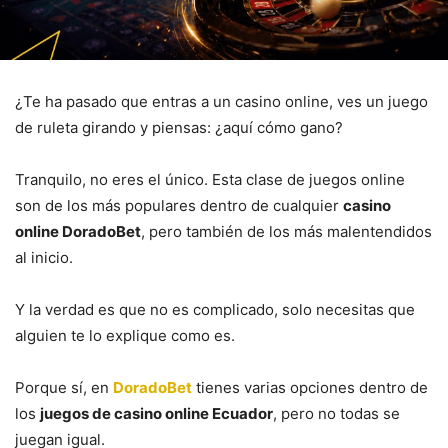
¿Te ha pasado que entras a un casino online, ves un juego
de ruleta girando y piensas: ¿aquí cómo gano?
Tranquilo, no eres el único. Esta clase de juegos online
son de los más populares dentro de cualquier
casino
online DoradoBet
, pero también de los más malentendidos
al inicio.
Y la verdad es que no es complicado, solo necesitas que
alguien te lo explique como es.
Porque sí, en
DoradoBet
tienes varias opciones dentro de
los
juegos de casino online Ecuador
, pero no todas se
juegan igual.