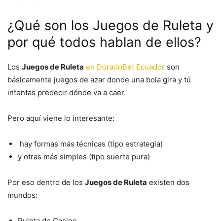
¿Qué son los Juegos de Ruleta y
por qué todos hablan de ellos?
Los
Juegos de Ruleta
en DoradoBet Ecuador
son
básicamente juegos de azar donde una bola gira y tú
intentas predecir dónde va a caer.
Pero aquí viene lo interesante:
hay formas más técnicas (tipo estrategia)
y otras más simples (tipo suerte pura)
Por eso dentro de los
Juegos de Ruleta
existen dos
mundos:
Ruleta de Casino