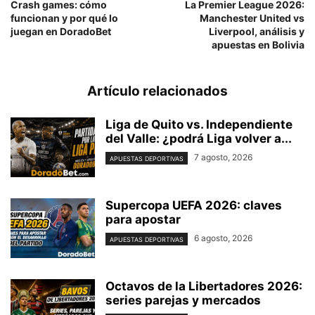
Crash games: cómo
La Premier League 2026:
funcionan y por qué lo
Manchester United vs
juegan en DoradoBet
Liverpool, análisis y
apuestas en Bolivia
Artículo relacionados
Liga de Quito vs. Independiente
del Valle: ¿podrá Liga volver a...
7 agosto, 2026
APUESTAS DEPORTIVAS
Supercopa UEFA 2026: claves
para apostar
6 agosto, 2026
APUESTAS DEPORTIVAS
Octavos de la Libertadores 2026:
series parejas y mercados