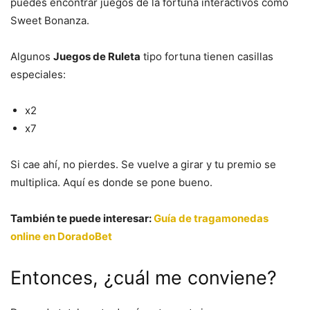
puedes encontrar juegos de la fortuna interactivos como
Sweet Bonanza.
Algunos
Juegos de Ruleta
tipo fortuna tienen casillas
especiales:
x2
x7
Si cae ahí, no pierdes. Se vuelve a girar y tu premio se
multiplica. Aquí es donde se pone bueno.
También te puede interesar:
Guía de tragamonedas
online en DoradoBet
Entonces, ¿cuál me conviene?