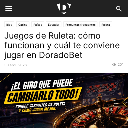
Blog
Casino
Países
Ecuador
Preguntas frecuentes
Ruleta
Juegos de Ruleta: cómo
funcionan y cuál te conviene
jugar en DoradoBet
201
30 abril, 2026