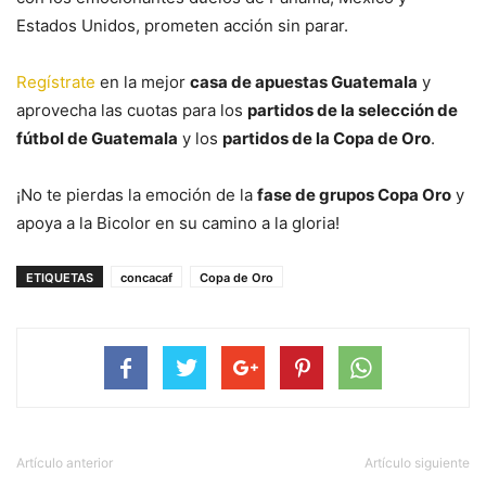
Estados Unidos, prometen acción sin parar.
Regístrate
en la mejor
casa de apuestas Guatemala
y
aprovecha las cuotas para los
partidos de la selección de
fútbol de Guatemala
y los
partidos de la Copa de Oro
.
¡No te pierdas la emoción de la
fase de grupos Copa Oro
y
apoya a la Bicolor en su camino a la gloria!
ETIQUETAS
concacaf
Copa de Oro
Artículo anterior
Artículo siguiente