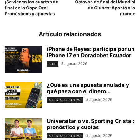
¡Se vienen los cuartos de
Octavos de final del Mundial
final de la Copa Oro!
de Clubes: Apostá a lo
Pronósticos y apuestas
grande
Artículo relacionados
iPhone de Reyes: participa por un
iPhone 17 en Doradobet Ecuador
5 agosto, 2026
BLOG
¿Qué es una apuesta anulada y
qué pasa con el dinero...
5 agosto, 2026
APUESTAS DEPORTIVAS
Universitario vs. Sporting Cristal:
pronóstico y cuotas
5 agosto, 2026
APUESTAS DEPORTIVAS