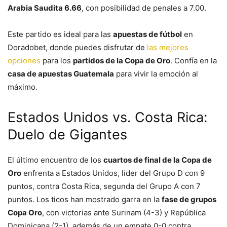
Arabia Saudita 6.66
, con posibilidad de penales a 7.00.
Este partido es ideal para las
apuestas de fútbol
en
Doradobet, donde puedes disfrutar de
las mejores
opciones
para los
partidos de la Copa de Oro
. Confía en la
casa de apuestas Guatemala
para vivir la emoción al
máximo.
Estados Unidos vs. Costa Rica:
Duelo de Gigantes
El último encuentro de los
cuartos de final de la Copa de
Oro
enfrenta a Estados Unidos, líder del Grupo D con 9
puntos, contra Costa Rica, segunda del Grupo A con 7
puntos. Los ticos han mostrado garra en la
fase de grupos
Copa Oro
, con victorias ante Surinam (4-3) y República
Dominicana (2-1), además de un empate 0-0 contra