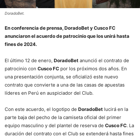
DoradoBet.
En conferencia de prensa, DoradoBet y Cusco FC
anunciaron el acuerdo de patrocinio que los unirá hasta
fines de 2024.
El último 12 de enero,
DoradoBet
anunció el contrato de
patrocinio con
Cusco FC
por los próximos dos años. En
una presentación conjunta, se oficializó este nuevo
contrato que convierte a una de las casas de apuestas
líderes en Perú en auspiciador del Club.
Con este acuerdo, el logotipo de
DoradoBet
lucirá en la
parte baja del pecho de la camiseta oficial del primer
equipo masculino y del plantel de reserva de
Cusco FC
. La
duración del contrato con el Club se extenderá hasta fines