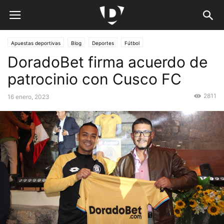
Apuestas deportivas
Blog
Deportes
Fútbol
DoradoBet firma acuerdo de
patrocinio con Cusco FC
2811
16 enero, 2023