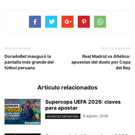
Artículo anterior
Artículo siguiente
DoradoBet inauguró la
Real Madrid vs Atlético:
pantalla más grande del
apuestas del duelo por Copa
fútbol peruano
del Rey
Artículo relacionados
Supercopa UEFA 2026: claves
para apostar
6 agosto, 2026
APUESTAS DEPORTIVAS