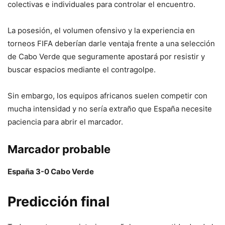
colectivas e individuales para controlar el encuentro.
La posesión, el volumen ofensivo y la experiencia en
torneos FIFA deberían darle ventaja frente a una selección
de Cabo Verde que seguramente apostará por resistir y
buscar espacios mediante el contragolpe.
Sin embargo, los equipos africanos suelen competir con
mucha intensidad y no sería extraño que España necesite
paciencia para abrir el marcador.
Marcador probable
España 3-0 Cabo Verde
Predicción final