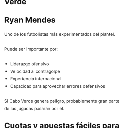
Verde
Ryan Mendes
Uno de los futbolistas más experimentados del plantel.
Puede ser importante por:
Liderazgo ofensivo
Velocidad al contragolpe
Experiencia internacional
Capacidad para aprovechar errores defensivos
Si Cabo Verde genera peligro, probablemente gran parte
de las jugadas pasarán por él.
Cuotas y apuestas fáciles para