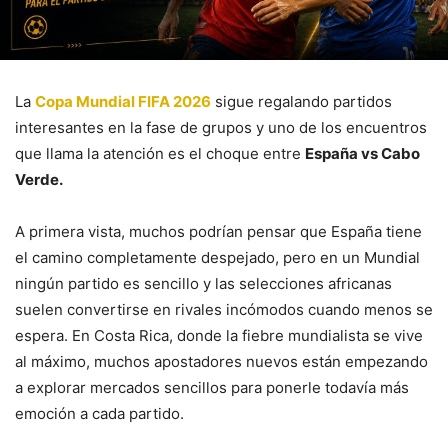
La
Copa Mundial FIFA 2026
sigue regalando partidos
interesantes en la fase de grupos y uno de los encuentros
que llama la atención es el choque entre
España vs Cabo
Verde.
A primera vista, muchos podrían pensar que España tiene
el camino completamente despejado, pero en un Mundial
ningún partido es sencillo y las selecciones africanas
suelen convertirse en rivales incómodos cuando menos se
espera.
En Costa Rica, donde la fiebre mundialista se vive
al máximo, muchos apostadores nuevos están empezando
a explorar mercados sencillos para ponerle todavía más
emoción a cada partido.