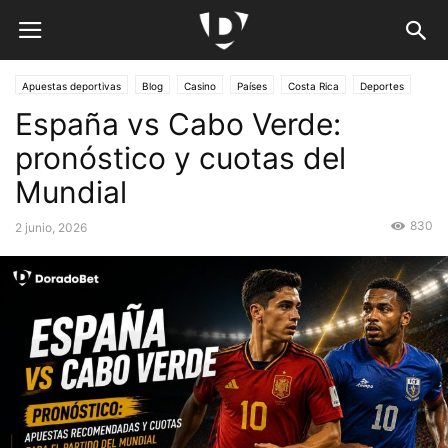
Apuestas deportivas
Blog
Casino
Países
Costa Rica
Deportes
España vs Cabo Verde:
Fútbol
Fútbol Internacional
Pronósticos
pronóstico y cuotas del
Mundial
830
2 junio, 2026