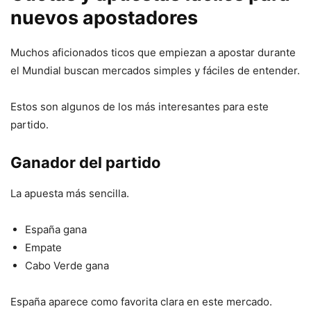
nuevos apostadores
Muchos aficionados ticos que empiezan a apostar durante
el Mundial buscan mercados simples y fáciles de entender.
Estos son algunos de los más interesantes para este
partido.
Ganador del partido
La apuesta más sencilla.
España gana
Empate
Cabo Verde gana
España aparece como favorita clara en este mercado.