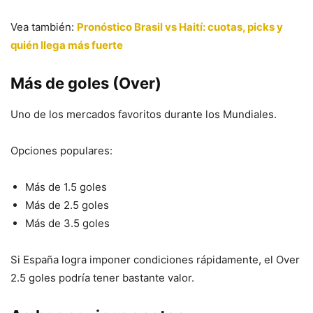
Vea también:
Pronóstico Brasil vs Haití: cuotas, picks y
quién llega más fuerte
Más de goles (Over)
Uno de los mercados favoritos durante los Mundiales.
Opciones populares:
Más de 1.5 goles
Más de 2.5 goles
Más de 3.5 goles
Si España logra imponer condiciones rápidamente, el Over
2.5 goles podría tener bastante valor.