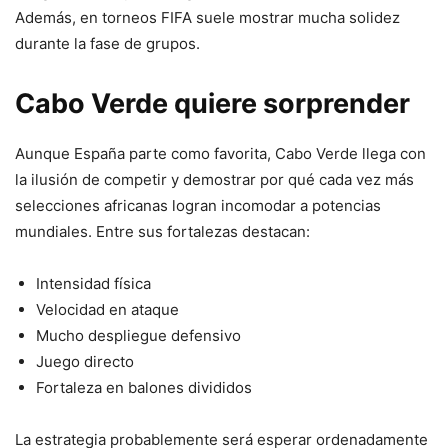
Además, en torneos FIFA suele mostrar mucha solidez
durante la fase de grupos.
Cabo Verde quiere sorprender
Aunque España parte como favorita, Cabo Verde llega con
la ilusión de competir y demostrar por qué cada vez más
selecciones africanas logran incomodar a potencias
mundiales.
Entre sus fortalezas destacan:
Intensidad física
Velocidad en ataque
Mucho despliegue defensivo
Juego directo
Fortaleza en balones divididos
La estrategia probablemente será esperar ordenadamente