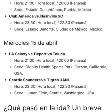
Hora: 21:00 (Hora local) / 20:00 (Panamá)
Sede: Estadio Cuauhtémoc, Puebla, México.
Club América vs. Nashville SC
Hora: 23:30 (Hora local) / 22:30 (Panamá)
Sede: Estadio Banorte, Ciudad de México, México.
Miércoles 15 de abril
LA Galaxy vs. Deportivo Toluca
Hora: 21:00 (Hora local) / 20:00 (Panamá)
Sede: Dignity Health Sports Park, Carson, California,
USA.
Seattle Sounders vs. Tigres UANL
Hora: 23:30 (Hora local) / 22:30 (Panamá)
Sede: Lumen Field, Seattle, Washington, USA.
¿Qué pasó en la ida? Un breve