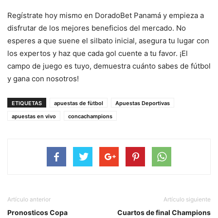
Regístrate hoy mismo en DoradoBet Panamá y empieza a
disfrutar de los mejores beneficios del mercado. No
esperes a que suene el silbato inicial, asegura tu lugar con
los expertos y haz que cada gol cuente a tu favor. ¡El
campo de juego es tuyo, demuestra cuánto sabes de fútbol
y gana con nosotros!
ETIQUETAS
apuestas de fùtbol
Apuestas Deportivas
apuestas en vivo
concachampions
Artículo anterior
Artículo siguiente
Pronosticos Copa
Cuartos de final Champions