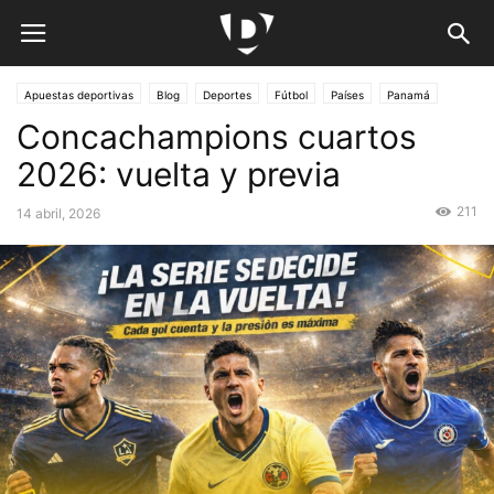
Apuestas deportivas
Blog
Deportes
Fútbol
Países
Panamá
Concachampions cuartos
2026: vuelta y previa
211
14 abril, 2026