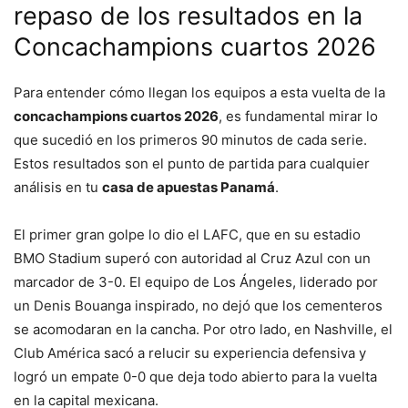
repaso de los resultados en la
Concachampions cuartos 2026
Para entender cómo llegan los equipos a esta vuelta de la
concachampions cuartos 2026
, es fundamental mirar lo
que sucedió en los primeros 90 minutos de cada serie.
Estos resultados son el punto de partida para cualquier
análisis en tu
casa de apuestas Panamá
.
El primer gran golpe lo dio el LAFC, que en su estadio
BMO Stadium superó con autoridad al Cruz Azul con un
marcador de 3-0. El equipo de Los Ángeles, liderado por
un Denis Bouanga inspirado, no dejó que los cementeros
se acomodaran en la cancha. Por otro lado, en Nashville, el
Club América sacó a relucir su experiencia defensiva y
logró un empate 0-0 que deja todo abierto para la vuelta
en la capital mexicana.