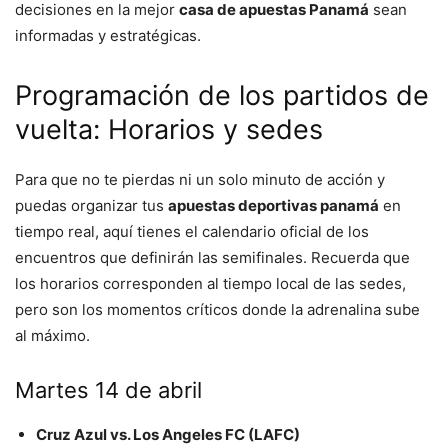
decisiones en la mejor
casa de apuestas Panamá
sean
informadas y estratégicas.
Programación de los partidos de
vuelta: Horarios y sedes
Para que no te pierdas ni un solo minuto de acción y
puedas organizar tus
apuestas deportivas panamá
en
tiempo real, aquí tienes el calendario oficial de los
encuentros que definirán las semifinales. Recuerda que
los horarios corresponden al tiempo local de las sedes,
pero son los momentos críticos donde la adrenalina sube
al máximo.
Martes 14 de abril
Cruz Azul vs. Los Angeles FC (LAFC)