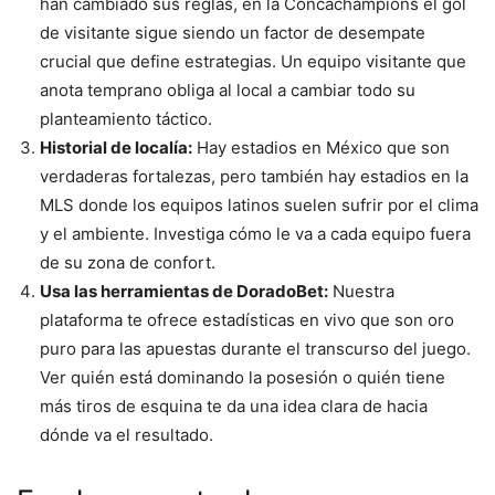
han cambiado sus reglas, en la Concachampions el gol
de visitante sigue siendo un factor de desempate
crucial que define estrategias. Un equipo visitante que
anota temprano obliga al local a cambiar todo su
planteamiento táctico.
Historial de localía:
Hay estadios en México que son
verdaderas fortalezas, pero también hay estadios en la
MLS donde los equipos latinos suelen sufrir por el clima
y el ambiente. Investiga cómo le va a cada equipo fuera
de su zona de confort.
Usa las herramientas de DoradoBet:
Nuestra
plataforma te ofrece estadísticas en vivo que son oro
puro para las apuestas durante el transcurso del juego.
Ver quién está dominando la posesión o quién tiene
más tiros de esquina te da una idea clara de hacia
dónde va el resultado.