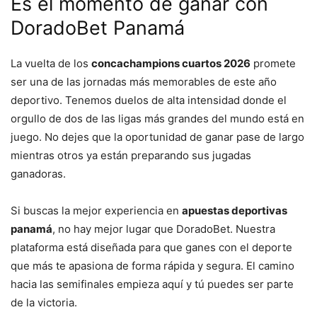
Es el momento de ganar con
DoradoBet Panamá
La vuelta de los
concachampions cuartos 2026
promete
ser una de las jornadas más memorables de este año
deportivo. Tenemos duelos de alta intensidad donde el
orgullo de dos de las ligas más grandes del mundo está en
juego. No dejes que la oportunidad de ganar pase de largo
mientras otros ya están preparando sus jugadas
ganadoras.
Si buscas la mejor experiencia en
apuestas deportivas
panamá
, no hay mejor lugar que DoradoBet. Nuestra
plataforma está diseñada para que ganes con el deporte
que más te apasiona de forma rápida y segura. El camino
hacia las semifinales empieza aquí y tú puedes ser parte
de la victoria.