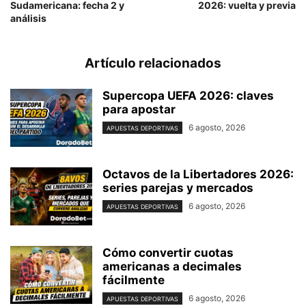
Sudamericana: fecha 2 y
2026: vuelta y previa
análisis
Artículo relacionados
Supercopa UEFA 2026: claves
para apostar
6 agosto, 2026
APUESTAS DEPORTIVAS
Octavos de la Libertadores 2026:
series parejas y mercados
6 agosto, 2026
APUESTAS DEPORTIVAS
Cómo convertir cuotas
americanas a decimales
fácilmente
6 agosto, 2026
APUESTAS DEPORTIVAS