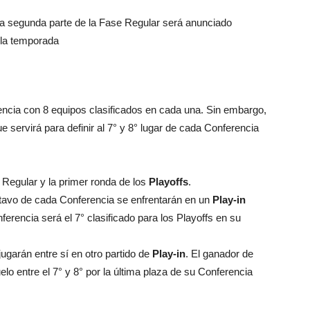
 la segunda parte de la Fase Regular será anunciado
e la temporada
ncia con 8 equipos clasificados en cada una. Sin embargo,
ue servirá para definir al 7° y 8° lugar de cada Conferencia
 Regular y la primer ronda de los
Playoffs
.
 octavo de cada Conferencia se enfrentarán en un
Play-in
erencia será el 7° clasificado para los Playoffs en su
ugarán entre sí en otro partido de
Play-in
. El ganador de
lo entre el 7° y 8° por la última plaza de su Conferencia