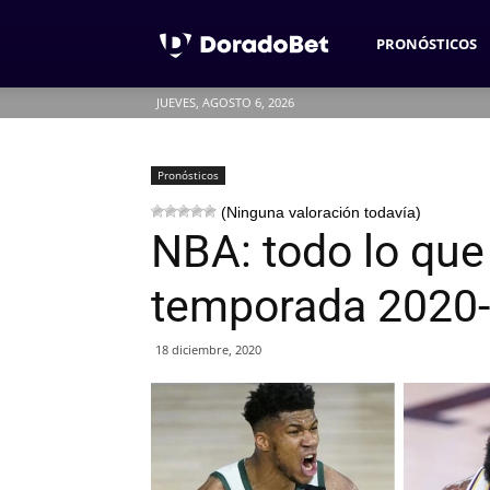
Doradobet
PRONÓSTICOS
JUEVES, AGOSTO 6, 2026
Pronósticos
(Ninguna valoración todavía)
NBA: todo lo que
temporada 2020
18 diciembre, 2020