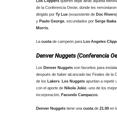
Los Clippers
quieren dejar atrás aquella elimin
de la Conferencia Oeste, donde les remontaron 
dirigido por
Ty Lue
(exasistente de
Doc Rivers
y
Paulo George
, secundados por
Serge Ibaka
Morris
.
La
cuota
de campeón para
Los Angeles Clipp
Denver Nuggets (Conferencia Oe
Los
Denver Nuggets
son favoritos para instal
después de haber alcanzado las Finales de la C
de los
Lakers
.
Los Nuggets
apuntan a repetir 
con el aporte de
Nikola Jokic
-uno de los mejore
incorporación,
Facundo Campazzo
.
Denver Nuggets
tiene una
cuota
de
21.00
en l