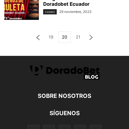
Doradobet Ecuador
29 noviembre, 2023
CASINO
19
20
21
SOBRE NOSOTROS
SÍGUENOS