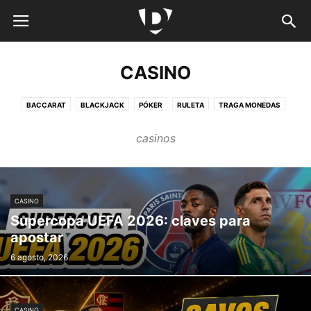
CASINO
BACCARAT
BLACKJACK
PÓKER
RULETA
TRAGA MONEDAS
casinos
CASINO
Supercopa UEFA 2026: claves para
apostar
6 agosto, 2026
CASINO