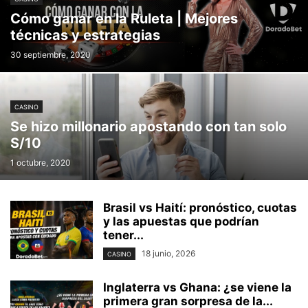
Cómo ganar en la Ruleta | Mejores
técnicas y estrategias
30 septiembre, 2020
CASINO
Se hizo millonario apostando con tan solo
S/10
1 octubre, 2020
Brasil vs Haití: pronóstico, cuotas
y las apuestas que podrían
tener...
18 junio, 2026
CASINO
Inglaterra vs Ghana: ¿se viene la
primera gran sorpresa de la...