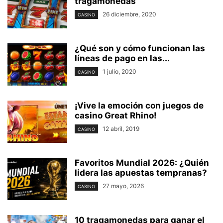
tragamonedas
26 diciembre, 2020
CASINO
¿Qué son y cómo funcionan las
líneas de pago en las...
1 julio, 2020
CASINO
¡Vive la emoción con juegos de
casino Great Rhino!
12 abril, 2019
CASINO
Favoritos Mundial 2026: ¿Quién
lidera las apuestas tempranas?
27 mayo, 2026
CASINO
10 tragamonedas para ganar el