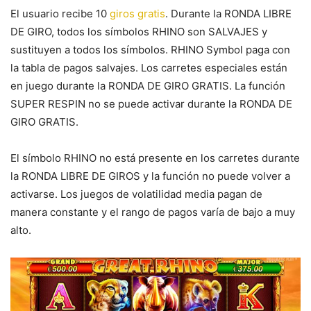
El usuario recibe 10
giros gratis
. Durante la RONDA LIBRE
DE GIRO, todos los símbolos RHINO son SALVAJES y
sustituyen a todos los símbolos. RHINO Symbol paga con
la tabla de pagos salvajes. Los carretes especiales están
en juego durante la RONDA DE GIRO GRATIS. La función
SUPER RESPIN no se puede activar durante la RONDA DE
GIRO GRATIS.
El símbolo RHINO no está presente en los carretes durante
la RONDA LIBRE DE GIROS y la función no puede volver a
activarse. Los juegos de volatilidad media pagan de
manera constante y el rango de pagos varía de bajo a muy
alto.