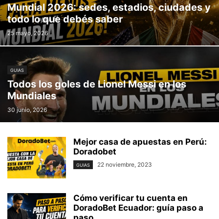
Mundial 2026: sedes, estadios, ciudades y
todo lo que debés saber
25 mayo, 2026
GUIAS
Todos los goles de Lionel Messi en los
Mundiales
30 junio, 2026
Mejor casa de apuestas en Perú:
Doradobet
22 noviembre, 2023
GUIAS
Cómo verificar tu cuenta en
DoradoBet Ecuador: guía paso a
paso