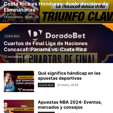
Costa Rica vs Honduras: duelo decisivo de
Eliminatorias
14 noviembre, 2025
COSTA RICA
Cuartos de Final Liga de Naciones
Concacaf: Panamá vs. Costa Rica
15 noviembre, 2024
Qué significa hándicap en las
apuestas deportivas
25 enero, 2024
COSTA RICA
Apuestas NBA 2024: Eventos,
mercados y consejos