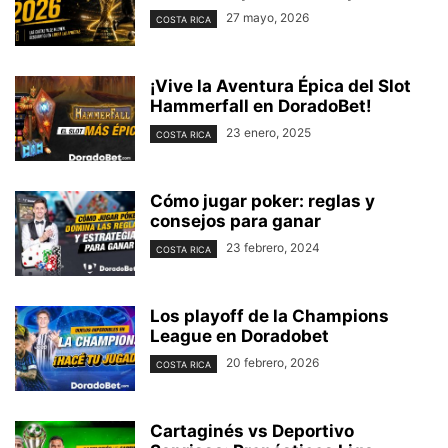
27 mayo, 2026
COSTA RICA
¡Vive la Aventura Épica del Slot
Hammerfall en DoradoBet!
23 enero, 2025
COSTA RICA
Cómo jugar poker: reglas y
consejos para ganar
23 febrero, 2024
COSTA RICA
Los playoff de la Champions
League en Doradobet
20 febrero, 2026
COSTA RICA
Cartaginés vs Deportivo