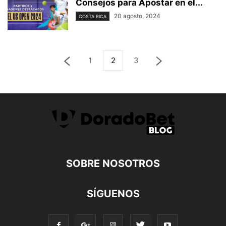
Consejos para Apostar en el...
20 agosto, 2024
COSTA RICA
1
2
3
SOBRE NOSOTROS
SÍGUENOS