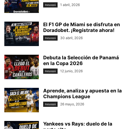
1 abril, 2026
PANAMÁ
El F1 GP de Miami se disfruta en
Doradobet. ¡Regístrate ahora!
30 abril, 2026
PANAMÁ
Debuta la Selección de Panamá
en la Copa 2026
12 junio, 2026
PANAMÁ
Aprende, analiza y apuesta en la
Champions League
26 mayo, 2026
PANAMÁ
Yankees vs Rays: duelo de la