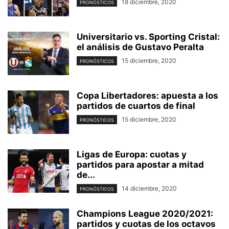
18 diciembre, 2020
PRONÓSTICOS
Universitario vs. Sporting Cristal:
el análisis de Gustavo Peralta
15 diciembre, 2020
PRONÓSTICOS
Copa Libertadores: apuesta a los
partidos de cuartos de final
15 diciembre, 2020
PRONÓSTICOS
Ligas de Europa: cuotas y
partidos para apostar a mitad
de...
14 diciembre, 2020
PRONÓSTICOS
Champions League 2020/2021:
partidos y cuotas de los octavos