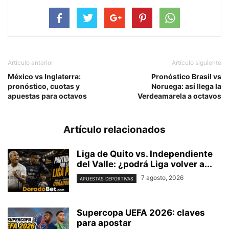
Artículo anterior
Artículo siguiente
México vs Inglaterra:
Pronóstico Brasil vs
pronóstico, cuotas y
Noruega: así llega la
apuestas para octavos
Verdeamarela a octavos
Artículo relacionados
Liga de Quito vs. Independiente
del Valle: ¿podrá Liga volver a...
7 agosto, 2026
APUESTAS DEPORTIVAS
Supercopa UEFA 2026: claves
para apostar