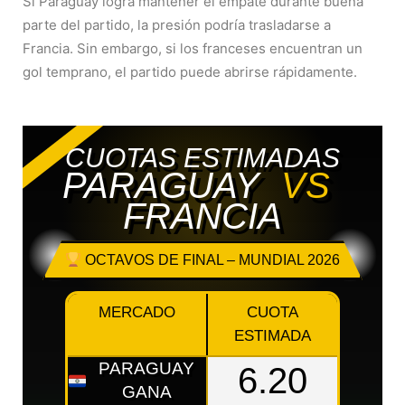
Si Paraguay logra mantener el empate durante buena
parte del partido, la presión podría trasladarse a
Francia. Sin embargo, si los franceses encuentran un
gol temprano, el partido puede abrirse rápidamente.
CUOTAS ESTIMADAS
PARAGUAY
VS
FRANCIA
OCTAVOS DE FINAL – MUNDIAL 2026
MERCADO
CUOTA
ESTIMADA
PARAGUAY
6.20
GANA