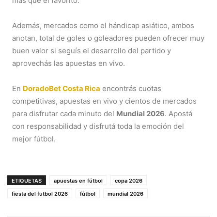
más que el favorito.
Además, mercados como el hándicap asiático, ambos
anotan, total de goles o goleadores pueden ofrecer muy
buen valor si seguís el desarrollo del partido y
aprovechás las apuestas en vivo.
En
DoradoBet Costa Rica
encontrás cuotas
competitivas, apuestas en vivo y cientos de mercados
para disfrutar cada minuto del
Mundial 2026
. Apostá
con responsabilidad y disfrutá toda la emoción del
mejor fútbol.
ETIQUETAS
apuestas en fútbol
copa 2026
fiesta del futbol 2026
fútbol
mundial 2026