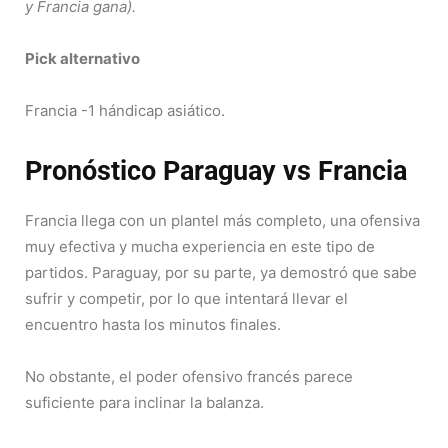
y Francia gana).
Pick alternativo
Francia -1 hándicap asiático.
Pronóstico Paraguay vs Francia
Francia llega con un plantel más completo, una ofensiva
muy efectiva y mucha experiencia en este tipo de
partidos. Paraguay, por su parte, ya demostró que sabe
sufrir y competir, por lo que intentará llevar el
encuentro hasta los minutos finales.
No obstante, el poder ofensivo francés parece
suficiente para inclinar la balanza.