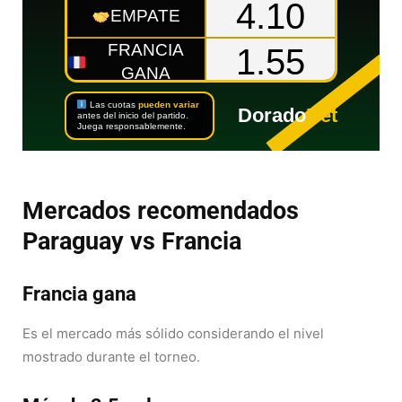
4.10
EMPATE
FRANCIA
1.55
GANA
Las cuotas
pueden variar
Dorado
Bet
antes del inicio del partido.
Juega responsablemente.
Mercados recomendados
Paraguay vs Francia
Francia gana
Es el mercado más sólido considerando el nivel
mostrado durante el torneo.