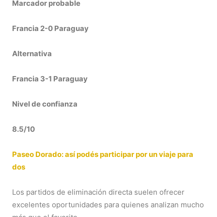
Marcador probable
Francia 2-0 Paraguay
Alternativa
Francia 3-1 Paraguay
Nivel de confianza
8.5/10
Paseo Dorado: así podés participar por un viaje para
dos
Los partidos de eliminación directa suelen ofrecer
excelentes oportunidades para quienes analizan mucho