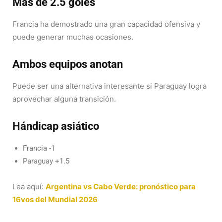
Más de 2.5 goles
Francia ha demostrado una gran capacidad ofensiva y
puede generar muchas ocasiones.
Ambos equipos anotan
Puede ser una alternativa interesante si Paraguay logra
aprovechar alguna transición.
Hándicap asiático
Francia -1
Paraguay +1.5
Lea aquí:
Argentina vs Cabo Verde: pronóstico para
16vos del Mundial 2026