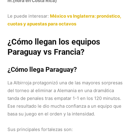
m.(hora en Costa Rica)
Le puede interesar:
México vs Inglaterra: pronóstico,
cuotas y apuestas para octavos
¿Cómo llegan los equipos
Paraguay vs Francia?
¿Cómo llega Paraguay?
La Albirroja protagonizó una de las mayores sorpresas
del torneo al eliminar a Alemania en una dramática
tanda de penales tras empatar 1-1 en los 120 minutos.
Ese resultado le dio mucha confianza a un equipo que
basa su juego en el orden y la intensidad.
Sus principales fortalezas son: