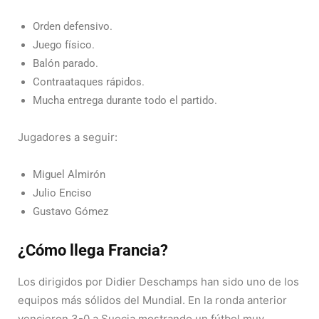
Orden defensivo.
Juego físico.
Balón parado.
Contraataques rápidos.
Mucha entrega durante todo el partido.
Jugadores a seguir:
Miguel Almirón
Julio Enciso
Gustavo Gómez
¿Cómo llega Francia?
Los dirigidos por Didier Deschamps han sido uno de los
equipos más sólidos del Mundial. En la ronda anterior
vencieron 3-0 a Suecia mostrando un fútbol muy