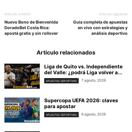
Artículo anterior
Artículo siguiente
Nuevo Bono de Bienvenida
Guía completa de apuestas
DoradoBet Costa Rica:
en vivo con estrategias y
apostá gratis y sin rollover
análisis deportivo
Artículo relacionados
Liga de Quito vs. Independiente
del Valle: ¿podrá Liga volver a...
7 agosto, 2026
APUESTAS DEPORTIVAS
Supercopa UEFA 2026: claves
para apostar
6 agosto, 2026
APUESTAS DEPORTIVAS