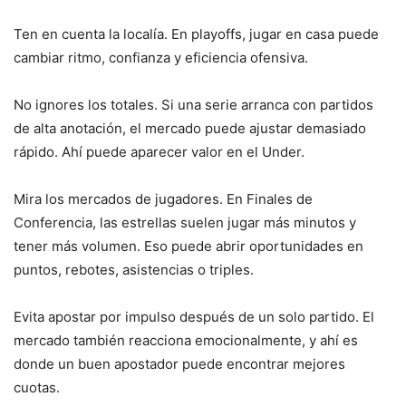
Ten en cuenta la localía. En playoffs, jugar en casa puede
cambiar ritmo, confianza y eficiencia ofensiva.
No ignores los totales. Si una serie arranca con partidos
de alta anotación, el mercado puede ajustar demasiado
rápido. Ahí puede aparecer valor en el Under.
Mira los mercados de jugadores. En Finales de
Conferencia, las estrellas suelen jugar más minutos y
tener más volumen. Eso puede abrir oportunidades en
puntos, rebotes, asistencias o triples.
Evita apostar por impulso después de un solo partido. El
mercado también reacciona emocionalmente, y ahí es
donde un buen apostador puede encontrar mejores
cuotas.