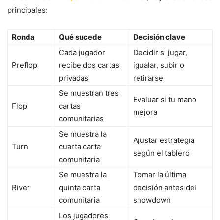
principales:
Ronda
Qué sucede
Decisión clave
Cada jugador
Decidir si jugar,
Preflop
recibe dos cartas
igualar, subir o
privadas
retirarse
Se muestran tres
Evaluar si tu mano
Flop
cartas
mejora
comunitarias
Se muestra la
Ajustar estrategia
Turn
cuarta carta
según el tablero
comunitaria
Se muestra la
Tomar la última
River
quinta carta
decisión antes del
comunitaria
showdown
Los jugadores