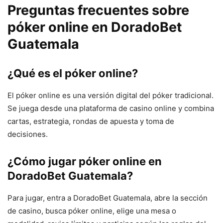
Preguntas frecuentes sobre
póker online en DoradoBet
Guatemala
¿Qué es el póker online?
El póker online es una versión digital del póker tradicional.
Se juega desde una plataforma de casino online y combina
cartas, estrategia, rondas de apuesta y toma de
decisiones.
¿Cómo jugar póker online en
DoradoBet Guatemala?
Para jugar, entra a DoradoBet Guatemala, abre la sección
de casino, busca póker online, elige una mesa o