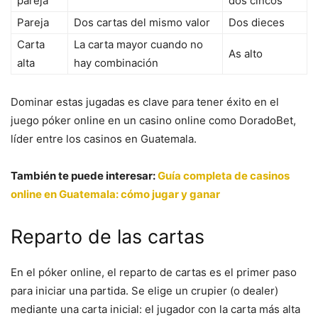
pareja
dos cincos
Pareja
Dos cartas del mismo valor
Dos dieces
Carta
La carta mayor cuando no
As alto
alta
hay combinación
Dominar estas jugadas es clave para tener éxito en el
juego póker online en un casino online como DoradoBet,
líder entre los casinos en Guatemala.
También te puede interesar:
Guía completa de casinos
online en Guatemala: cómo jugar y ganar
Reparto de las cartas
En el póker online, el reparto de cartas es el primer paso
para iniciar una partida. Se elige un crupier (o dealer)
mediante una carta inicial: el jugador con la carta más alta