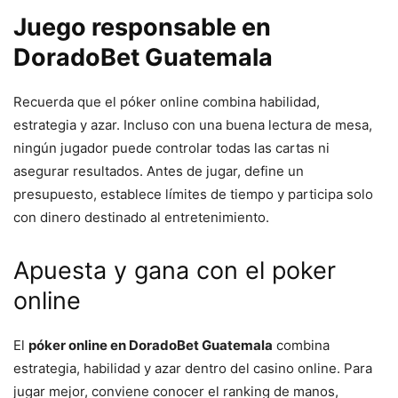
Juego responsable en
DoradoBet Guatemala
Recuerda que el póker online combina habilidad,
estrategia y azar. Incluso con una buena lectura de mesa,
ningún jugador puede controlar todas las cartas ni
asegurar resultados. Antes de jugar, define un
presupuesto, establece límites de tiempo y participa solo
con dinero destinado al entretenimiento.
Apuesta y gana con el poker
online
El
póker online en DoradoBet Guatemala
combina
estrategia, habilidad y azar dentro del casino online. Para
jugar mejor, conviene conocer el ranking de manos,