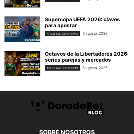
Supercopa UEFA 2026: claves
para apostar
6 agosto, 2026
APUESTAS DEPORTIVAS
Octavos de la Libertadores 2026:
series parejas y mercados
6 agosto, 2026
APUESTAS DEPORTIVAS
SOBRE NOSOTROS