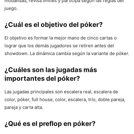
modalidad, revisa límites y participa según las reglas del
juego.
¿Cuál es el objetivo del póker?
El objetivo es formar la mejor mano de cinco cartas o
lograr que los demás jugadores se retiren antes del
showdown. La dinámica cambia según la variante de póker.
¿Cuáles son las jugadas más
importantes del póker?
Las jugadas principales son escalera real, escalera de
color, póker, full house, color, escalera, trío, doble pareja,
pareja y carta alta.
¿Qué es el preflop en póker?