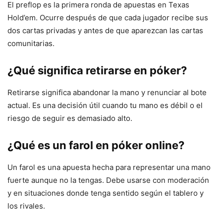
El preflop es la primera ronda de apuestas en Texas
Hold’em. Ocurre después de que cada jugador recibe sus
dos cartas privadas y antes de que aparezcan las cartas
comunitarias.
¿Qué significa retirarse en póker?
Retirarse significa abandonar la mano y renunciar al bote
actual. Es una decisión útil cuando tu mano es débil o el
riesgo de seguir es demasiado alto.
¿Qué es un farol en póker online?
Un farol es una apuesta hecha para representar una mano
fuerte aunque no la tengas. Debe usarse con moderación
y en situaciones donde tenga sentido según el tablero y
los rivales.