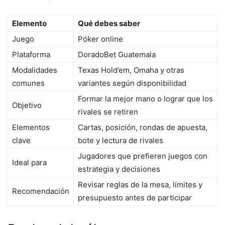
Elemento
Qué debes saber
Juego
Póker online
Plataforma
DoradoBet Guatemala
Modalidades
Texas Hold’em, Omaha y otras
comunes
variantes según disponibilidad
Formar la mejor mano o lograr que los
Objetivo
rivales se retiren
Elementos
Cartas, posición, rondas de apuesta,
clave
bote y lectura de rivales
Jugadores que prefieren juegos con
Ideal para
estrategia y decisiones
Revisar reglas de la mesa, límites y
Recomendación
presupuesto antes de participar