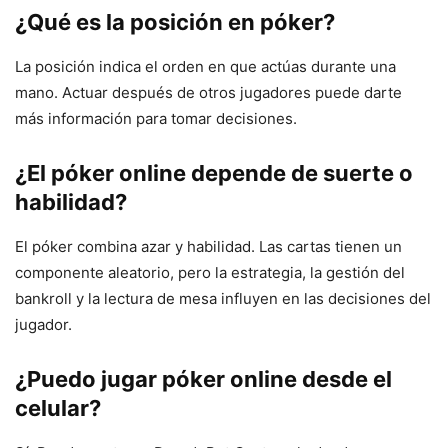
¿Qué es la posición en póker?
La posición indica el orden en que actúas durante una
mano. Actuar después de otros jugadores puede darte
más información para tomar decisiones.
¿El póker online depende de suerte o
habilidad?
El póker combina azar y habilidad. Las cartas tienen un
componente aleatorio, pero la estrategia, la gestión del
bankroll y la lectura de mesa influyen en las decisiones del
jugador.
¿Puedo jugar póker online desde el
celular?