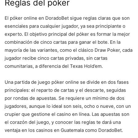
Reglas del póker
El póker online en DoradoBet sigue reglas claras que son
esenciales para cualquier jugador, ya sea principiante o
experto. El objetivo principal del póker es formar la mejor
combinación de cinco cartas para ganar el bote. En la
mayoría de las variantes, como el clásico Draw Poker, cada
jugador recibe cinco cartas privadas, sin cartas
comunitarias, a diferencia del Texas Hold’em.
Una partida de juego póker online se divide en dos fases
principales: el reparto de cartas y el descarte, seguidas
por rondas de apuestas. Se requiere un mínimo de dos
jugadores, aunque lo ideal son seis, ocho o nueve, con un
crupier que gestione el casino en línea. Las apuestas son
el corazón del juego, y conocer las reglas te dará una
ventaja en los casinos en Guatemala como DoradoBet.