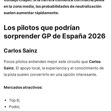
en la zona media, las probabilidades de neutralización
suelen aumentar rápidamente.
Los pilotos que podrían
sorprender
GP de España 2026
Carlos Sainz
Pocos pilotos entienden mejor este circuito que
Carlos
Sainz.
El apoyo local, la experiencia y el conocimiento de
la pista suelen convertirlo en una opción interesante.
Mercados atractivos:
Top 6;
Podio;