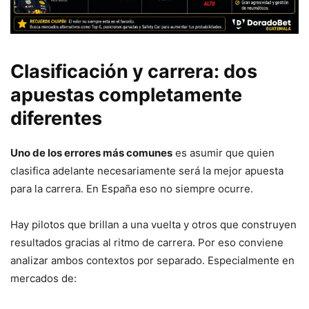
Clasificación y carrera: dos
apuestas completamente
diferentes
Uno de los errores más comunes
es asumir que quien
clasifica adelante necesariamente será la mejor apuesta
para la carrera. En España eso no siempre ocurre.
Hay pilotos que brillan a una vuelta y otros que construyen
resultados gracias al ritmo de carrera. Por eso conviene
analizar ambos contextos por separado. Especialmente en
mercados de: