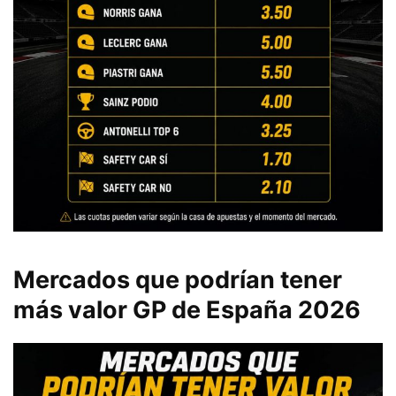
Mercados que podrían tener
más valor
GP de España 2026