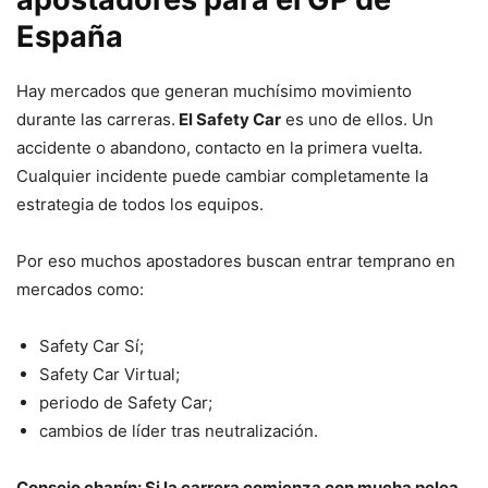
España
Hay mercados que generan muchísimo movimiento
durante las carreras.
El Safety Car
es uno de ellos. Un
accidente o abandono, contacto en la primera vuelta.
Cualquier incidente puede cambiar completamente la
estrategia de todos los equipos.
Por eso muchos apostadores buscan entrar temprano en
mercados como:
Safety Car Sí;
Safety Car Virtual;
periodo de Safety Car;
cambios de líder tras neutralización.
Consejo chapín: Si la carrera comienza con mucha pelea