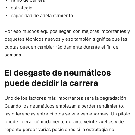
estrategia;
capacidad de adelantamiento.
Por eso muchos equipos llegan con mejoras importantes y
paquetes técnicos nuevos y eso también significa que las
cuotas pueden cambiar rápidamente durante el fin de
semana.
El desgaste de neumáticos
puede decidir la carrera
Uno de los factores más importantes será la degradación.
Cuando los neumáticos empiezan a perder rendimiento,
las diferencias entre pilotos se vuelven enormes. Un piloto
puede liderar cómodamente durante veinte vueltas y de
repente perder varias posiciones si la estrategia no