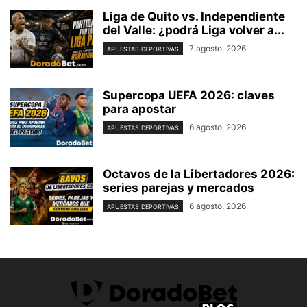
Liga de Quito vs. Independiente
del Valle: ¿podrá Liga volver a...
7 agosto, 2026
APUESTAS DEPORTIVAS
Supercopa UEFA 2026: claves
para apostar
6 agosto, 2026
APUESTAS DEPORTIVAS
Octavos de la Libertadores 2026:
series parejas y mercados
6 agosto, 2026
APUESTAS DEPORTIVAS