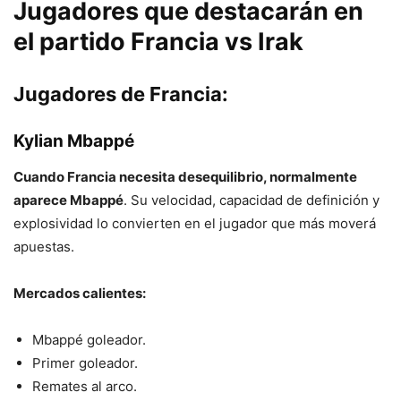
Jugadores que destacarán en
el partido Francia vs Irak
Jugadores de Francia:
Kylian Mbappé
Cuando Francia necesita desequilibrio, normalmente
aparece Mbappé
. Su velocidad, capacidad de definición y
explosividad lo convierten en el jugador que más moverá
apuestas.
Mercados calientes:
Mbappé goleador.
Primer goleador.
Remates al arco.