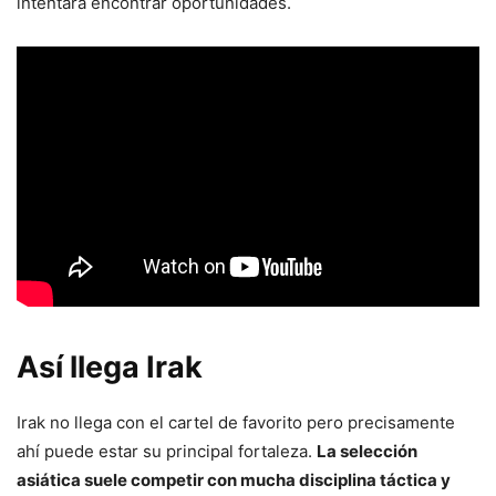
intentará encontrar oportunidades.
Así llega Irak
Irak no llega con el cartel de favorito pero precisamente
ahí puede estar su principal fortaleza.
La selección
asiática suele competir con mucha disciplina táctica y