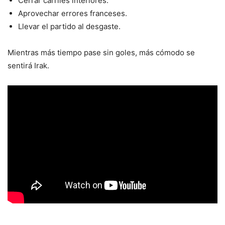
Cerrar carriles interiores.
Aprovechar errores franceses.
Llevar el partido al desgaste.
Mientras más tiempo pase sin goles, más cómodo se
sentirá Irak.