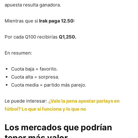
apuesta resulta ganadora.
Mientras que si
Irak paga 12.50:
Por cada Q100 recibirías
Q1,250.
En resumen:
Cuota baja = favorito.
Cuota alta = sorpresa.
Cuota media = partido más parejo.
Le puede interesar:
¿Vale la pena apostar parlays en
fútbol? Lo que sí funciona y lo que no
Los mercados que podrían
tener más valor