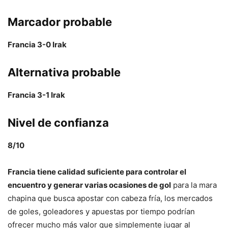
Marcador probable
Francia 3-0 Irak
Alternativa probable
Francia 3-1 Irak
Nivel de confianza
8/10
Francia tiene calidad suficiente para controlar el
encuentro y generar varias ocasiones de gol
para la mara
chapina que busca apostar con cabeza fría, los mercados
de goles, goleadores y apuestas por tiempo podrían
ofrecer mucho más valor que simplemente jugar al