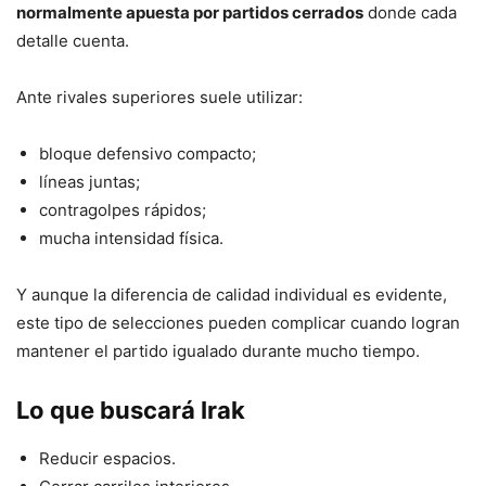
normalmente apuesta por partidos cerrados
donde cada
detalle cuenta.
Ante rivales superiores suele utilizar:
bloque defensivo compacto;
líneas juntas;
contragolpes rápidos;
mucha intensidad física.
Y aunque la diferencia de calidad individual es evidente,
este tipo de selecciones pueden complicar cuando logran
mantener el partido igualado durante mucho tiempo.
Lo que buscará Irak
Reducir espacios.