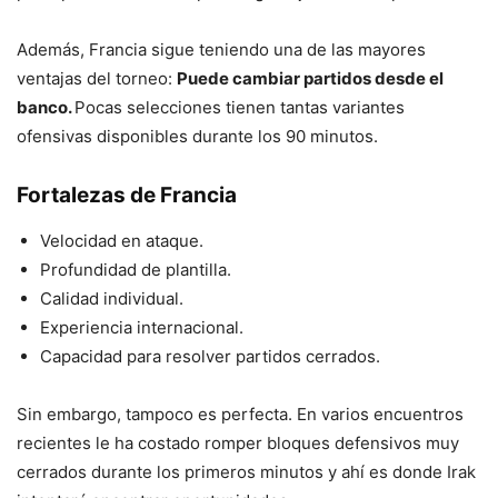
Además, Francia sigue teniendo una de las mayores
ventajas del torneo:
Puede cambiar partidos desde el
banco.
Pocas selecciones tienen tantas variantes
ofensivas disponibles durante los 90 minutos.
Fortalezas de Francia
Velocidad en ataque.
Profundidad de plantilla.
Calidad individual.
Experiencia internacional.
Capacidad para resolver partidos cerrados.
Sin embargo, tampoco es perfecta. En varios encuentros
recientes le ha costado romper bloques defensivos muy
cerrados durante los primeros minutos y ahí es donde Irak