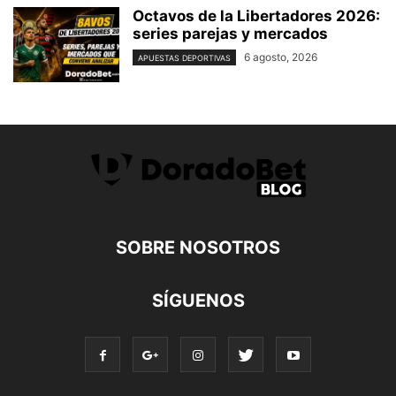
Octavos de la Libertadores 2026:
series parejas y mercados
6 agosto, 2026
APUESTAS DEPORTIVAS
SOBRE NOSOTROS
SÍGUENOS