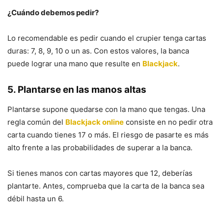
¿Cuándo debemos pedir?
Lo recomendable es pedir cuando el crupier tenga cartas
duras: 7, 8, 9, 10 o un as. Con estos valores, la banca
puede lograr una mano que resulte en
Blackjack
.
5. Plantarse en las manos altas
Plantarse supone quedarse con la mano que tengas. Una
regla común del
Blackjack online
consiste en no pedir otra
carta cuando tienes 17 o más. El riesgo de pasarte es más
alto frente a las probabilidades de superar a la banca.
Si tienes manos con cartas mayores que 12, deberías
plantarte. Antes, comprueba que la carta de la banca sea
débil hasta un 6.