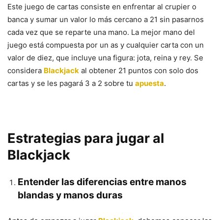
Este juego de cartas consiste en enfrentar al crupier o
banca y sumar un valor lo más cercano a 21 sin pasarnos
cada vez que se reparte una mano. La mejor mano del
juego está compuesta por un as y cualquier carta con un
valor de diez, que incluye una figura: jota, reina y rey. Se
considera
Blackjack
al obtener 21 puntos con solo dos
cartas y se les pagará 3 a 2 sobre tu
apuesta
.
Estrategias para jugar al
Blackjack
Entender las diferencias entre manos
blandas y manos duras