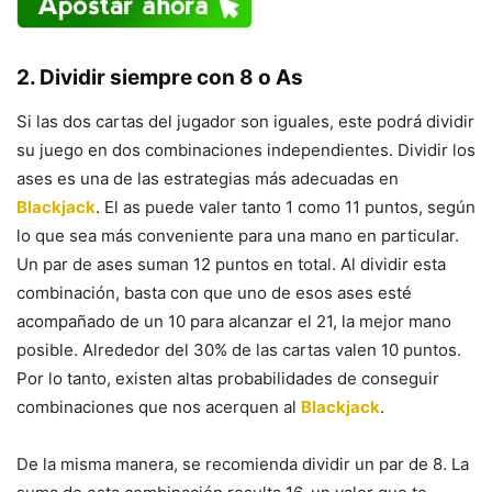
2. Dividir siempre con 8 o As
Si las dos cartas del jugador son iguales, este podrá dividir
su juego en dos combinaciones independientes. Dividir los
ases es una de las estrategias más adecuadas en
Blackjack
. El as puede valer tanto 1 como 11 puntos, según
lo que sea más conveniente para una mano en particular.
Un par de ases suman 12 puntos en total. Al dividir esta
combinación, basta con que uno de esos ases esté
acompañado de un 10 para alcanzar el 21, la mejor mano
posible. Alrededor del 30% de las cartas valen 10 puntos.
Por lo tanto, existen altas probabilidades de conseguir
combinaciones que nos acerquen al
Blackjack
.
De la misma manera, se recomienda dividir un par de 8. La