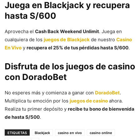
Juega en Blackjack y recupera
hasta S/600
Aprovecha el
Cash Back Weekend Unlimit
. Juega en
cualquiera de los
juegos de
Blackjack
de nuestro
Casino
En Vivo
y
recupera el 25% de tus pérdidas hasta S/600
.
Disfruta de los juegos de casino
con DoradoBet
No esperes más y comienza a ganar con
DoradoBet
.
Multiplica tu emoción por los
juegos de casino
ahora.
Realiza tu primer depósito y
recibe tu
bono de bienvenida
de hasta S/500
.
ETIQUETAS
Blackjack
casino en vivo
casino online