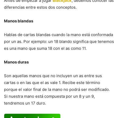
Antes de empezar a jugar
Blackjack
, debemos conocer las
diferencias entre estos dos conceptos.
Manos blandas
Hablas de cartas blandas cuando la mano está conformada
por un as. Por ejemplo: un 18 blando significa que tenemos
es una mano que suma 18 con el as como 11.
Manos duras
Son aquellas manos que no incluyen un as entre sus
cartas o en las que el as vale 1. Recibe este término
porque el valor final de la mano no podrá ser modificado.
Si nuestra mano está compuesta por un 8 y un 9,
tendremos un 17 duro.