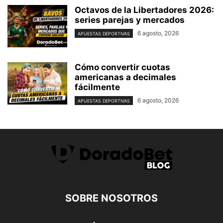
Octavos de la Libertadores 2026:
series parejas y mercados
6 agosto, 2026
APUESTAS DEPORTIVAS
Cómo convertir cuotas
americanas a decimales
fácilmente
6 agosto, 2026
APUESTAS DEPORTIVAS
SOBRE NOSOTROS