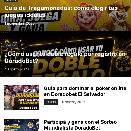
Guía de Tragamonedas: cómo elegir tus
juegos ideales
1 noviembre, 2023
CASINO
¿Cómo usar tu doble regalo por registro en
DoradoBet?
4 agosto, 2026
Guía para dominar el poker online
en Doradobet El Salvador
16 marzo, 2026
CASINO
Participá y gana con el Sorteo
Mundialista DoradoBet