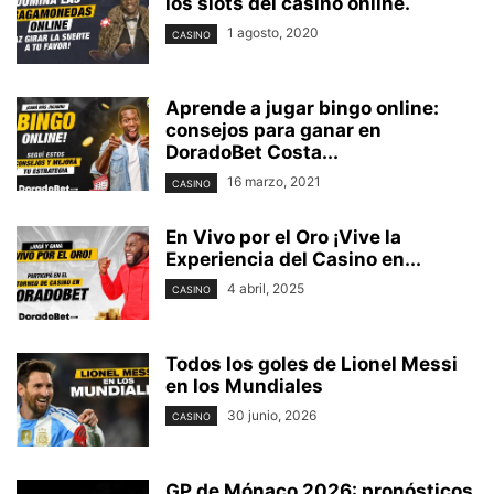
los slots del casino online.
1 agosto, 2020
CASINO
Aprende a jugar bingo online:
consejos para ganar en
DoradoBet Costa...
16 marzo, 2021
CASINO
En Vivo por el Oro ¡Vive la
Experiencia del Casino en...
4 abril, 2025
CASINO
Todos los goles de Lionel Messi
en los Mundiales
30 junio, 2026
CASINO
GP de Mónaco 2026: pronósticos